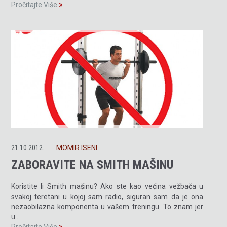
»
Pročitajte Više
21.10.2012.
MOMIR ISENI
ZABORAVITE NA SMITH MAŠINU
Koristite li Smith mašinu? Ako ste kao većina vežbača u
svakoj teretani u kojoj sam radio, siguran sam da je ona
nezaobilazna komponenta u vašem treningu. To znam jer
u…
»