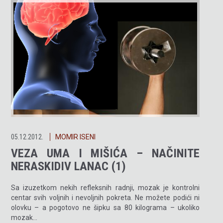
05.12.2012.
MOMIR ISENI
VEZA UMA I MIŠIĆA – NAČINITE
NERASKIDIV LANAC (1)
Sa izuzetkom nekih refleksnih radnji, mozak je kontrolni
centar svih voljnih i nevoljnih pokreta. Ne možete podići ni
olovku – a pogotovo ne šipku sa 80 kilograma – ukoliko
mozak…