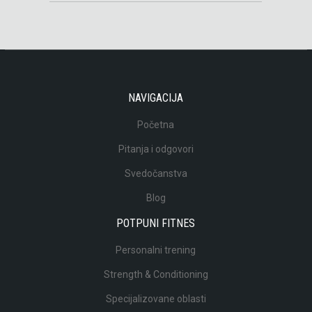
NAVIGACIJA
Početna
Pitanja i odgovori
Svedočanstva
Blog
POTPUNI FITNES
Personalni trening
Strength & Conditioning
Specijalizovane oblasti