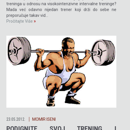
treninga u odnosu na visokointenzivne intervalne treninge?
Mada već odavno nijedan trener koji drži do sebe ne
preporučuje takav vid…
»
Pročitajte Više
23.05.2012.
MOMIR ISENI
PODIGNITE SVOJ TRENING I