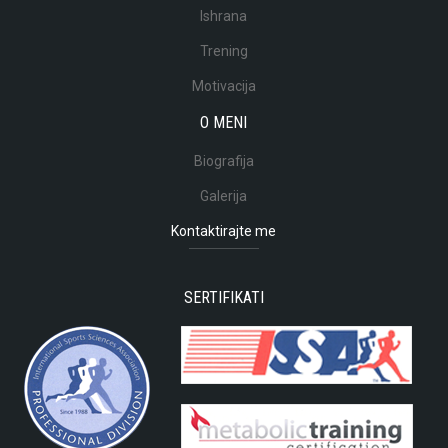
Ishrana
Trening
Motivacija
O MENI
Biografija
Galerija
Kontaktirajte me
SERTIFIKATI