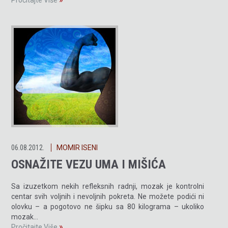
Pročitajte Više
06.08.2012.
MOMIR ISENI
OSNAŽITE VEZU UMA I MIŠIĆA
Sa izuzetkom nekih refleksnih radnji, mozak je kontrolni
centar svih voljnih i nevoljnih pokreta. Ne možete podići ni
olovku – a pogotovo ne šipku sa 80 kilograma – ukoliko
mozak…
»
Pročitajte Više