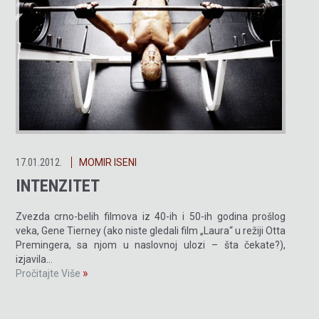
17.01.2012.
MOMIR ISENI
INTENZITET
Zvezda crno-belih filmova iz 40-ih i 50-ih godina prošlog
veka, Gene Tierney (ako niste gledali film „Laura“ u režiji Otta
Premingera, sa njom u naslovnoj ulozi – šta čekate?),
izjavila…
»
Pročitajte Više