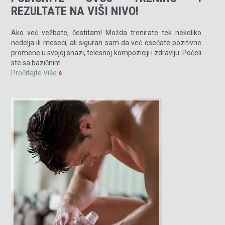
REZULTATE NA VIŠI NIVO!
Ako već vežbate, čestitam! Možda trenirate tek nekoliko
nedelja ili meseci, ali siguran sam da već osećate pozitivne
promene u svojoj snazi, telesnoj kompoziciji i zdravlju. Počeli
ste sa bazičnim…
»
Pročitajte Više