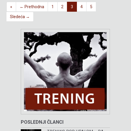
«
← Prethodna
1
2
3
4
5
Sledeća →
POSLEDNJI ČLANCI