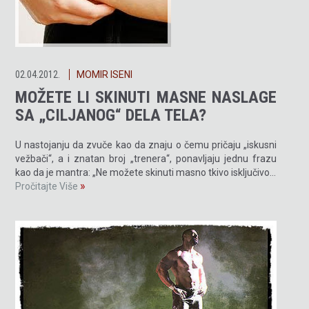
02.04.2012.
MOMIR ISENI
MOŽETE LI SKINUTI MASNE NASLAGE
SA „CILJANOG“ DELA TELA?
U nastojanju da zvuče kao da znaju o čemu pričaju „iskusni
vežbači“, a i znatan broj „trenera“, ponavljaju jednu frazu
kao da je mantra: „Ne možete skinuti masno tkivo isključivo…
»
Pročitajte Više