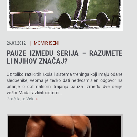
26.03.2012.
MOMIR ISENI
PAUZE IZMEĐU SERIJA – RAZUMETE
LI NJIHOV ZNAČAJ?
Uz toliko različitih škola i sistema treninga koji imaju odane
sledbenike, veoma je teško dati nedvosmislen odgovor na
pitanje o optimalnom trajanju pauza između dve serije
vežbi. Mada različiti sistemi…
»
Pročitajte Više