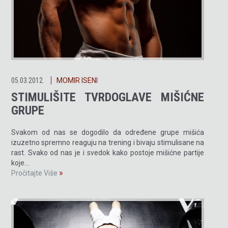
05.03.2012.
MOMIR ISENI
STIMULIŠITE TVRDOGLAVE MIŠIĆNE
GRUPE
Svakom od nas se dogodilo da određene grupe mišića
izuzetno spremno reaguju na trening i bivaju stimulisane na
rast. Svako od nas je i svedok kako postoje mišićne partije
koje…
»
Pročitajte Više