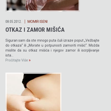
08.05.2012.
MOMIR ISENI
OTKAZ I ZAMOR MIŠIĆA
Siguran sam da ste mnogo puta čuli izraze poput „Vežbajte
do otkaza“ ili „Morate u potpunosti zamoriti mišić“. Možda
mislite da su otkaz mišića i njegov zamor ili iscrpljivanje
ista…
»
Pročitajte Više