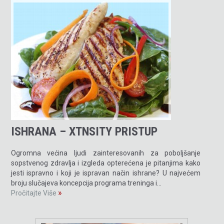
ISHRANA – XTNSITY PRISTUP
Ogromna većina ljudi zainteresovanih za poboljšanje
sopstvenog zdravlja i izgleda opterećena je pitanjima kako
jesti ispravno i koji je ispravan način ishrane? U najvećem
broju slučajeva koncepcija programa treninga i…
»
Pročitajte Više