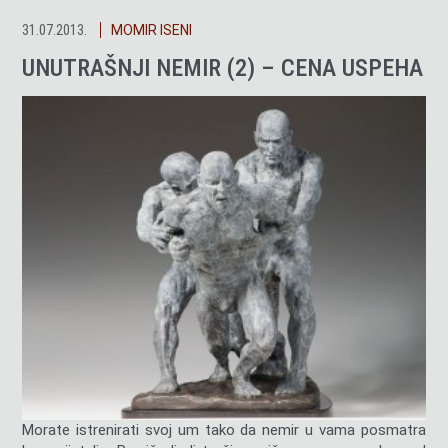
31.07.2013.
MOMIR ISENI
UNUTRAŠNJI NEMIR (2) – CENA USPEHA
Morate istrenirati svoj um tako da nemir u vama posmatra