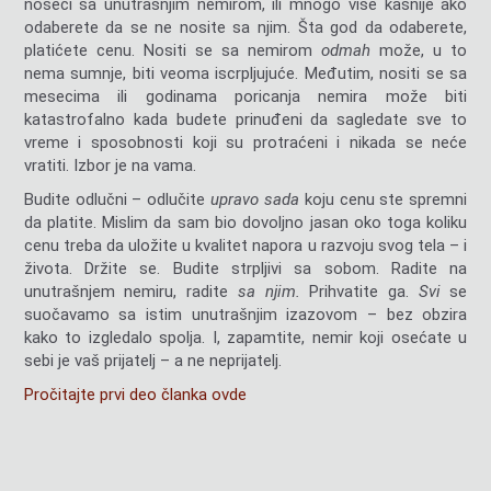
noseći sa unutrašnjim nemirom, ili mnogo više kasnije ako
odaberete da se ne nosite sa njim. Šta god da odaberete,
platićete cenu. Nositi se sa nemirom
odmah
može, u to
nema sumnje, biti veoma iscrpljujuće. Međutim, nositi se sa
mesecima ili godinama poricanja nemira može biti
katastrofalno kada budete prinuđeni da sagledate sve to
vreme i sposobnosti koji su protraćeni i nikada se neće
vratiti. Izbor je na vama.
Budite odlučni – odlučite
upravo sada
koju cenu ste spremni
da platite. Mislim da sam bio dovoljno jasan oko toga koliku
cenu treba da uložite u kvalitet napora u razvoju svog tela – i
života. Držite se. Budite strpljivi sa sobom. Radite na
unutrašnjem nemiru, radite
sa njim.
Prihvatite ga.
Svi
se
suočavamo sa istim unutrašnjim izazovom – bez obzira
kako to izgledalo spolja. I, zapamtite, nemir koji osećate u
sebi je vaš prijatelj – a ne neprijatelj.
Pročitajte prvi deo članka ovde