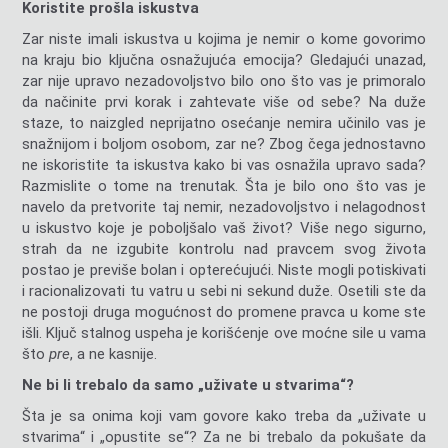
Koristite prošla iskustva
Zar niste imali iskustva u kojima je nemir o kome govorimo
na kraju bio ključna osnažujuća emocija? Gledajući unazad,
zar nije upravo nezadovoljstvo bilo ono što vas je primoralo
da načinite prvi korak i zahtevate više od sebe? Na duže
staze, to naizgled neprijatno osećanje nemira učinilo vas je
snažnijom i boljom osobom, zar ne? Zbog čega jednostavno
ne iskoristite ta iskustva kako bi vas osnažila upravo sada?
Razmislite o tome na trenutak. Šta je bilo ono što vas je
navelo da pretvorite taj nemir, nezadovoljstvo i nelagodnost
u iskustvo koje je poboljšalo vaš život? Više nego sigurno,
strah da ne izgubite kontrolu nad pravcem svog života
postao je previše bolan i opterećujući. Niste mogli potiskivati
i racionalizovati tu vatru u sebi ni sekund duže. Osetili ste da
ne postoji druga mogućnost do promene pravca u kome ste
išli. Ključ stalnog uspeha je korišćenje ove moćne sile u vama
što
pre
, a ne kasnije.
Ne bi li trebalo da samo „uživate u stvarima“?
Šta je sa onima koji vam govore kako treba da „uživate u
stvarima“ i „opustite se“? Za ne bi trebalo da pokušate da