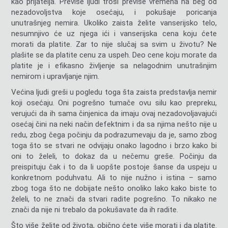
kao prijatelja. Previše ljudi troši previše vremena na beg od
nezadovoljstva koje osećaju, i pokušaje poricanja
unutrašnjeg nemira. Ukoliko zaista želite vanserijsko telo,
nesumnjivo će uz njega ići i vanserijska cena koju ćete
morati da platite. Zar to nije slučaj sa svim u životu? Ne
plašite se da platite cenu za uspeh. Deo cene koju morate da
platite je i efikasno življenje sa nelagodnim unutrašnjim
nemirom i upravljanje njim.
Većina ljudi greši u pogledu toga šta zaista predstavlja nemir
koji osećaju. Oni pogrešno tumače ovu silu kao prepreku,
verujući da ih sama činjenica da imaju ovaj nezadovoljavajući
osećaj čini na neki način defektnim i da
sa njima
nešto nije u
redu, zbog čega počinju da podrazumevaju da je, samo zbog
toga što se stvari ne odvijaju onako lagodno i brzo kako bi
oni to želeli, to dokaz da u nečemu greše. Počinju da
preispituju čak i to da li uopšte postoje šanse da uspeju u
konkretnom poduhvatu. Ali to nije nužno i istina
–
samo
zbog toga što ne dobijate nešto onoliko lako kako biste to
želeli, to ne znači da stvari radite pogrešno. To nikako ne
znači da nije ni trebalo da pokušavate da ih radite.
Što više želite od života, obično ćete više morati i da platite.