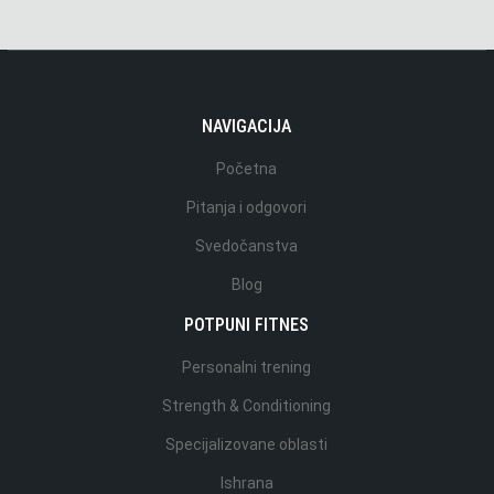
NAVIGACIJA
Početna
Pitanja i odgovori
Svedočanstva
Blog
POTPUNI FITNES
Personalni trening
Strength & Conditioning
Specijalizovane oblasti
Ishrana