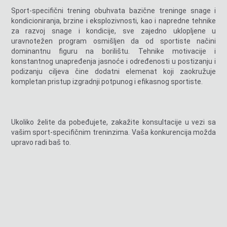
Sport-specifični trening obuhvata bazične treninge snage i
kondicioniranja, brzine i eksplozivnosti, kao i napredne tehnike
za razvoj snage i kondicije, sve zajedno uklopljene u
uravnotežen program osmišljen da od sportiste načini
dominantnu figuru na borilištu. Tehnike motivacije i
konstantnog unapređenja jasnoće i određenosti u postizanju i
podizanju ciljeva čine dodatni elemenat koji zaokružuje
kompletan pristup izgradnji potpunog i efikasnog sportiste.
Ukoliko želite da pobeđujete, zakažite konsultacije u vezi sa
vašim sport-specifičnim treninzima. Vaša konkurencija možda
upravo radi baš to.