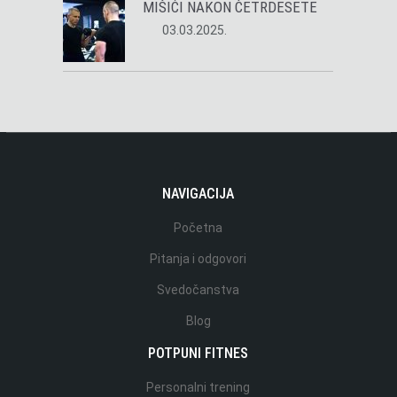
MIŠIĆI NAKON ČETRDESETE
03.03.2025.
NAVIGACIJA
Početna
Pitanja i odgovori
Svedočanstva
Blog
POTPUNI FITNES
Personalni trening