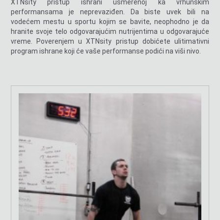
XTNsity pristup ishrani usmerenoj ka vrhunskim
performansama je neprevaziđen. Da biste uvek bili na
vodećem mestu u sportu kojim se bavite, neophodno je da
hranite svoje telo odgovarajućim nutrijentima u odgovarajuće
vreme. Poverenjem u XTNsity pristup dobićete ulitimativni
program ishrane koji će vaše performanse podići na viši nivo.