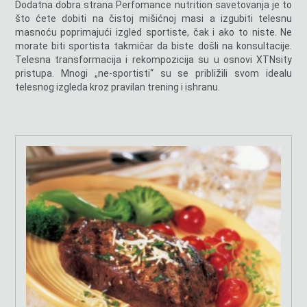
Dodatna dobra strana Perfomance nutrition savetovanja je to
što ćete dobiti na čistoj mišićnoj masi a izgubiti telesnu
masnoću poprimajući izgled sportiste, čak i ako to niste. Ne
morate biti sportista takmičar da biste došli na konsultacije.
Telesna transformacija i rekompozicija su u osnovi XTNsity
pristupa. Mnogi „ne-sportisti“ su se približili svom idealu
telesnog izgleda kroz pravilan trening i ishranu.