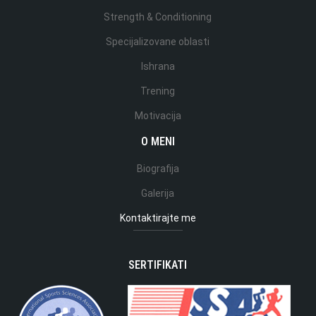
Strength & Conditioning
Specijalizovane oblasti
Ishrana
Trening
Motivacija
O MENI
Biografija
Galerija
Kontaktirajte me
SERTIFIKATI