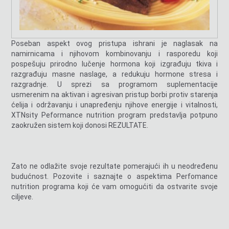
Poseban aspekt ovog pristupa ishrani je naglasak na
namirnicama i njihovom kombinovanju i rasporedu koji
pospešuju prirodno lučenje hormona koji izgrađuju tkiva i
razgrađuju masne naslage, a redukuju hormone stresa i
razgradnje. U sprezi sa programom suplementacije
usmerenim na aktivan i agresivan pristup borbi protiv starenja
ćelija i održavanju i unapređenju njihove energije i vitalnosti,
XTNsity Peformance nutrition program predstavlja potpuno
zaokružen sistem koji donosi REZULTATE.
Zato ne odlažite svoje rezultate pomerajući ih u neodređenu
budućnost. Pozovite i saznajte o aspektima Perfomance
nutrition programa koji će vam omogućiti da ostvarite svoje
ciljeve.