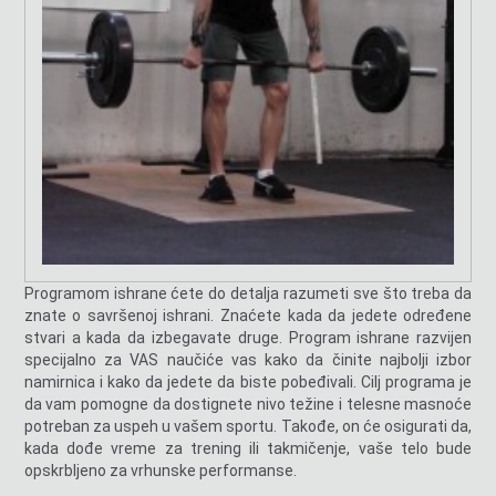
Programom ishrane ćete do detalja razumeti sve što treba da
znate o savršenoj ishrani. Znaćete kada da jedete određene
stvari a kada da izbegavate druge. Program ishrane razvijen
specijalno za VAS naučiće vas kako da činite najbolji izbor
namirnica i kako da jedete da biste pobeđivali. Cilj programa je
da vam pomogne da dostignete nivo težine i telesne masnoće
potreban za uspeh u vašem sportu. Takođe, on će osigurati da,
kada dođe vreme za trening ili takmičenje, vaše telo bude
opskrbljeno za vrhunske performanse.