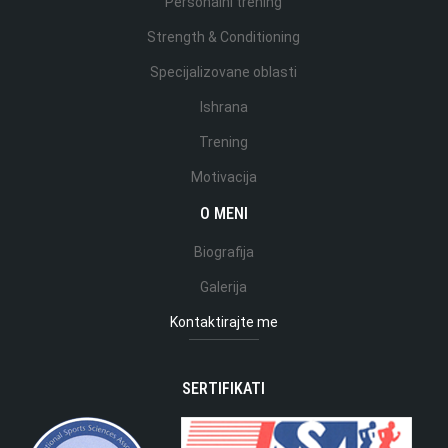
Personalni trening
Strength & Conditioning
Specijalizovane oblasti
Ishrana
Trening
Motivacija
O MENI
Biografija
Galerija
Kontaktirajte me
SERTIFIKATI