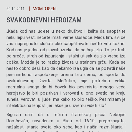
30.10.2011.
MOMIR ISENI
SVAKODNEVNI HEROIZAM
„Kada kod nas uđete u neko društvo i želite da saopštite
neku lepu vest, nećete imati verne slušaoce. Međutim, svi će
vas napregnuto slušati ako saopštavate nešto vrlo tužno.
Kod nas je jedna od glavnih izreka: da ne čuje zlo. To je strah
od sreće, strah od ispunjenja i stalni utisak da zlo vreba iza
ćoška. Možda je to razlog života u stalnom grču. Kada se
nešto dobro desi, kao da čekamo iza ugla da se potvrdi naše
pesimistično raspoloženje prema bilo čemu, od sporta do
svakodnevnog života. Međutim, nije potrebna velika
mentalna snaga da bi čovek bio pesimista, mnogo veće
herojstvo je biti pozitivan i verovati u ono svetlo na kraju
tunela, verovati u ljude, ma kako to bilo teško. Pesimizam je
intelektualna lenjost, jer lakše je u svemu videti zlo.“
Siguran sam da u rečima dramskog pisca Nebojše
Romčevića, navedenim u Blicu od 16.10. prepoznajete,
nažalost, stanje sveta oko sebe, kao i način razmišljanja i