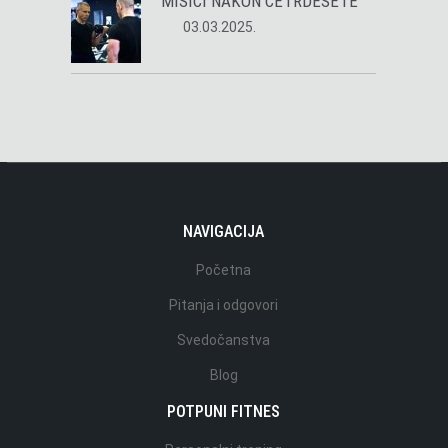
MIŠIĆI NAKON ČETRDESETE
03.03.2025.
NAVIGACIJA
Početna
Pitanja i odgovori
Svedočanstva
Blog
POTPUNI FITNES