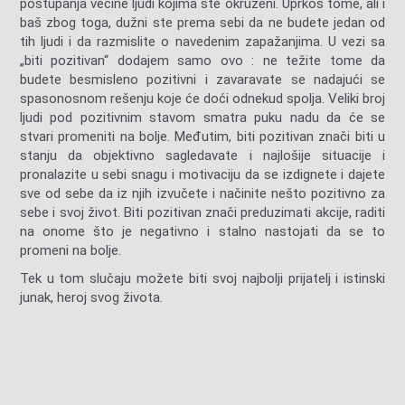
postupanja većine ljudi kojima ste okruženi. Uprkos tome, ali i
baš zbog toga, dužni ste prema sebi da ne budete jedan od
tih ljudi i da razmislite o navedenim zapažanjima. U vezi sa
„biti pozitivan“ dodajem samo ovo : ne težite tome da
budete besmisleno pozitivni i zavaravate se nadajući se
spasonosnom rešenju koje će doći odnekud spolja. Veliki broj
ljudi pod pozitivnim stavom smatra puku nadu da će se
stvari promeniti na bolje. Međutim, biti pozitivan znači biti u
stanju da objektivno sagledavate i najlošije situacije i
pronalazite u sebi snagu i motivaciju da se izdignete i dajete
sve od sebe da iz njih izvučete i načinite nešto pozitivno za
sebe i svoj život. Biti pozitivan znači preduzimati akcije, raditi
na onome što je negativno i stalno nastojati da se to
promeni na bolje.
Tek u tom slučaju možete biti svoj najbolji prijatelj i istinski
junak, heroj svog života.