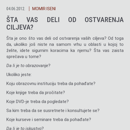
04.06.2012.
MOMIR ISENI
ŠTA VAS DELI OD OSTVARENJA
CILJEVA?
Šta je ono što vas deli od ostvarenja vaših ciljeva? Od toga
da, ukoliko još niste na samom vrhu u oblasti u kojoj to
želite, idete sigurnim koracima ka njemu? Šta vas zaista
sprečava u tome?
Da li je to obrazovanje
?
Ukoliko jeste:
Koju obrazovnu instituciju treba da pohađate?
Koje knjige treba da pročitate?
Koje DVD-je treba da pogledate?
Sa kim treba da se susretnete i konsultujete se?
Koje kurseve i seminare treba da pohađate?
Da li je to iskustvo
?