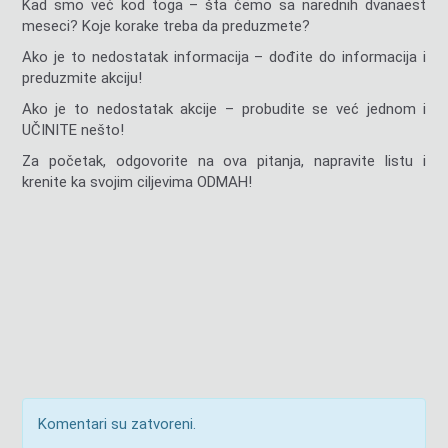
Kad smo već kod toga – šta ćemo sa narednih dvanaest
meseci? Koje korake treba da preduzmete?
Ako je to nedostatak informacija – dođite do informacija i
preduzmite akciju!
Ako je to nedostatak akcije – probudite se već jednom i
UČINITE nešto!
Za početak, odgovorite na ova pitanja, napravite listu i
krenite ka svojim ciljevima ODMAH!
Komentari su zatvoreni.