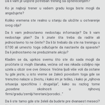
Da li vam je uopšte potreban trening sa opterećenjem?
Ko je najboji trener u vašem gradu koga biste mogli da
angažujete?
Koliko vremena ste realno u stanju da uložite u ostvarenje
svog cilja?
Da li vam jednostavno nedostaju infomacije? Da li vam
nedostaje plan? Da li
znate
šta treba da radite ali
jednostavno to ne činite? Da li bi trebalo da ste na treningu u
07:00 ali umesto toga odlučujete da nastavite da spavate?
Da li jednostavno ne preduzimate
akciju
?
Kladim se da, uprkos svemu što ste do sada mogli da
pročitate iz mojih članaka, većina od vas nikada ozbiljno nije
uzela u obzir sve ove činioce. Većina ljudi više voli da ostane
tu gde jeste, u isto vreme se žaleći povodom toga gde se
trenutno nalaze u životu, i kako im je teško, i kako je „njihova
situacija specifična i drugačija“, kako su razlog tome
„posebne okolnosti u njihovoj
firmi/gradu/zemlji/teretani/porodici…“
Da li ste tamo gde ste želeli da budete pre dvanaest meseci?