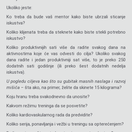
Ukoliko jeste:
Ko treba da bude vaš mentor kako biste ubrzali sticanje
iskustva?
Koliko klijenata treba da steknete kako biste stekli potrebno
iskustvo?
Koliko produktivnijih sati više da radite svakog dana na
aktivnostima koje će vas odvesti do cilja? Ukoliko svakog
dana radite i jedan produktivniji sat više, to je preko 250
dodatnih sati godišnje (ili preko šest dodatnih nedelja
iskustva).
U pogledu ciljeva kao što su gubitak masnih naslaga i razvoj
mišića
– šta ako, na primer, želite da skinete 15 kilograma?
Koju hranu treba svakodnevno da unosite?
Kakvom režimu treninga da se posvetite?
Koliko kardiovaskularnog rada da predvidite?
Koliko serija, ponavljanja i vežbi u treningu sa opterećenjem?