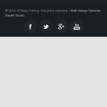
© 2014. XTNsity Trening. Sva prava zadrzana. |
Web Design Services
PopArt Studio