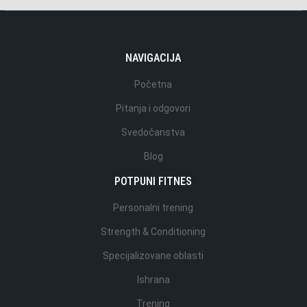
NAVIGACIJA
Početna
Pitanja i odgovori
Svedočanstva
Blog
POTPUNI FITNES
Personalni trening
Strength & Conditioning
Specijalizovane oblasti
Ishrana
Trening