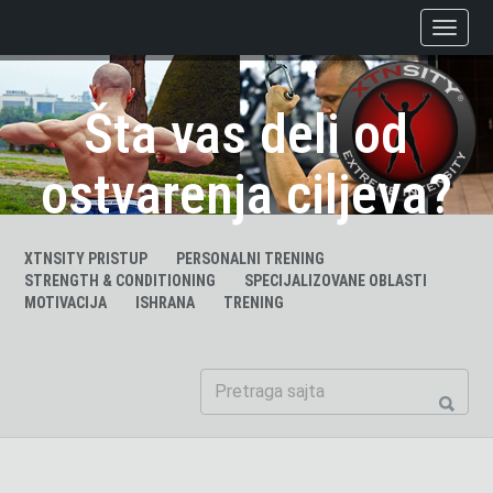
Šta vas deli od
ostvarenja ciljeva?
XTNSITY PRISTUP
PERSONALNI TRENING
STRENGTH & CONDITIONING
SPECIJALIZOVANE OBLASTI
MOTIVACIJA
ISHRANA
TRENING