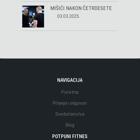
MIŠIĆI NAKON ČETRDESETE
03.03.2025.
NAVIGACIJA
Početna
Pitanja i odgovori
Svedočanstva
Blog
POTPUNI FITNES