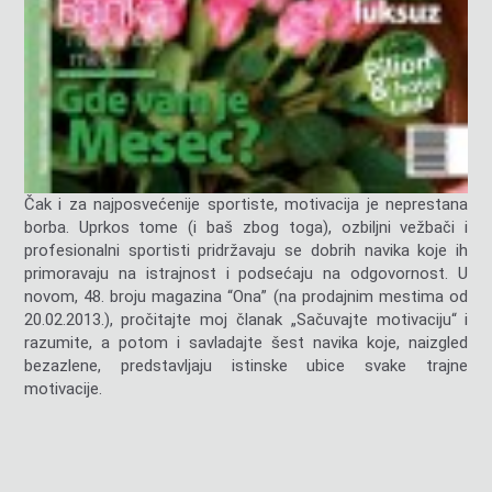
Čak i za najposvećenije sportiste, motivacija je neprestana
borba. Uprkos tome (i baš zbog toga), ozbiljni vežbači i
profesionalni sportisti pridržavaju se dobrih navika koje ih
primoravaju na istrajnost i podsećaju na odgovornost. U
novom, 48. broju magazina “Ona” (na prodajnim mestima od
20.02.2013.), pročitajte moj članak „Sačuvajte motivaciju“ i
razumite, a potom i savladajte šest navika koje, naizgled
bezazlene, predstavljaju istinske ubice svake trajne
motivacije.