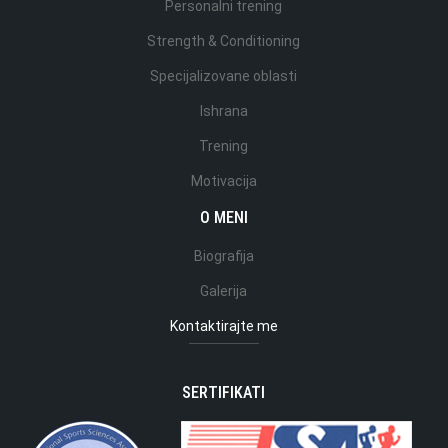
Personalni trening
Strength & Conditioning
Specijalizovane oblasti
Ishrana
Trening
Motivacija
O MENI
Biografija
Galerija
Kontaktirajte me
SERTIFIKATI