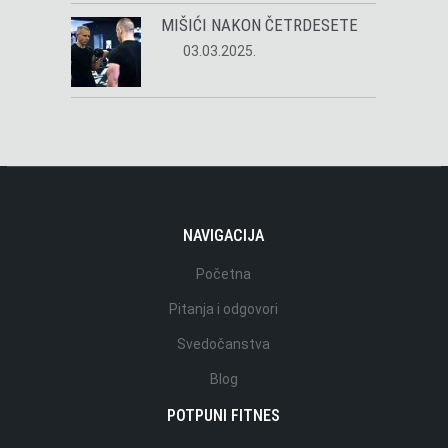
MIŠIĆI NAKON ČETRDESETE
03.03.2025.
NAVIGACIJA
Početna
Pitanja i odgovori
Svedočanstva
Blog
POTPUNI FITNES