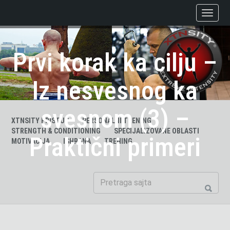
Prvi korak ka cilju –
Iz nesvesnog ka
svesnom (3) –
XTNSITY PRISTUP
PERSONALNI TRENING
STRENGTH & CONDITIONING
SPECIJALIZOVANE OBLASTI
Praktični primeri
MOTIVACIJA
ISHRANA
TRENING