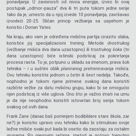
ponavljanja. U zavisnosti od nivoa energije, izveo bi ovaj
postupak „odmor-pauza“ dva ili tri puta tokom jedne serije
tako da je, umesto da u njoj izvede 10 ponavljanja, završavao
izvodeći 20-25. Sličan princip vežbanja sa uspehom je
koristio i Dorian Yates.
Na kraju, ako vam je određena mišićna partija izrazito slaba,
koristiće joj specijalizacioni trening. Metode
dvostrukog
(vežbanje mišića dva dana uzastopno) ili
trostrukog šoka
(tri
dana uzastopno) biće istinski podsticaj za pokretanja
procesa rasta. To je, potpuno u skladu sa imenom, prava šok
tehnika – i u suštini oblik
planiranog pretreniravanja
mišića.
Ovu tehniku koristite jednom u četiri ili šest nedelja. Takođe,
nophodno je tokom njene primene svakog dana koristiti
različite vežbe za datu mišićnu grupu, kako bi se omogućio
njen podsticaj iz više uglova. Ono što je važno imati na umu
je da nije neophodno koristiti istovetan broj serija tokom
svakog od ovih dana.
Frank Zane (danas baš pominjem bodibildere stare škole, zar
ne?) je koristio upravo ovu tehniku kako bi stimulisao svoje
leđne mišiće svaki put kada bi osetio da zaostaju za ostalim
grupama. Po njegovim rečima, metod je gotovo trenutno