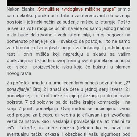
Nakon članka
„Stimulišite tvrdoglave mišićne grupe“
primio
sam nekoliko poruka od čitalaca zainteresovanih da saznaju
postoje li još neki načini za buđenje mišića iz letargije. Pošto
je sve u životu moguće učiniti na više od samo jednog načina
a da bude delotvorno i vodi istom cilju, i moj odgovor na
pomenuto pitanje je: da – svakako da postoje. I to ne samo
za stimulaciju tvrdoglavih, nego i za šokiranje i podsticaj na
rast i onih mišića koji napreduju u skladu sa vašim
očekivanjima. Uključite u svoj trening sve ili poneki od principa
koji slede i proizvešćete iskru koja će buknuti u plamen
novog rasta.
Za početak, imajte na umu legendarni princip poznat kao
„21
ponavljanje“
. Broj 21 znači da ćete u jednoj seriji izvesti 21
ponavljanje, i to 7 od tačke krajnjeg istezanja pa do polovine
pokreta, 7 od polovine pa do tačke krajnje kontrakcije, i na
kraju 7 punih ponavljanja. Ovaj metod se uobičajeno izvodi
kod pregiba za biceps, ali veoma je efikasan i pri izvođenju
vežbi za listove, kao i veslanja i povlačenja na lat mašini za
leđa. Takođe, uz mere opreza (nekoga ko će paziti na
eventualnu tačku otkaza i obezbediti vašu sigurnost pod