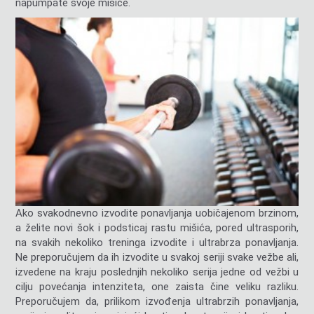
napumpate svoje mišiće.
Ako svakodnevno izvodite ponavljanja uobičajenom brzinom,
a želite novi šok i podsticaj rastu mišića, pored ultrasporih,
na svakih nekoliko treninga izvodite i ultrabrza ponavljanja.
Ne preporučujem da ih izvodite u svakoj seriji svake vežbe ali,
izvedene na kraju poslednjih nekoliko serija jedne od vežbi u
cilju povećanja intenziteta, one zaista čine veliku razliku.
Preporučujem da, prilikom izvođenja ultrabrzih ponavljanja,