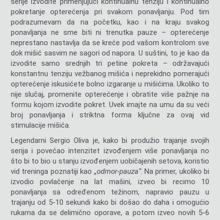
serije izvodite primenjujući kontinualnu tenziju i kontinualno
pokretanje opterećenja pri svakom ponavljanju. Pod tim
podrazumevam da na početku, kao i na kraju svakog
ponavljanja ne sme biti ni trenutka pauze – opterećenje
neprestano nastavlja da se kreće pod vašom kontrolom sve
dok mišić sasvim ne sagori od napora. U suštini, to je kao da
izvodite samo srednjih tri petine pokreta – održavajući
konstantnu tenziju vežbanog mišića i neprekidno pomerajući
opterećenje iskusićete bolno izgaranje u mišićima. Ukoliko to
nije slučaj, promenite opterećenje i obratite više pažnje na
formu kojom izvodite pokret. Uvek imajte na umu da su veći
broj ponavljanja i striktna forma ključne za ovaj vid
stimulacije mišića.
Legendarni Sergio Oliva je, kako bi produžio trajanje svojih
serija i povećao intenzitet izvođenjem više ponavljanja no
što bi to bio u stanju izvođenjem uobičajenih setova, koristio
vid treninga poznatiji kao
„odmor-pauza“
. Na primer, ukoliko bi
izvodio povlačenje na lat mašini, izveo bi recimo 10
ponavljanja sa određenom težinom, napravio pauzu u
trajanju od 5-10 sekundi kako bi došao do daha i omogućio
rukama da se delimično oporave, a potom izveo novih 5-6