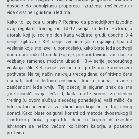
dovodio do poboljšanja proporcija, izraženije mišićavosti i
više čvrstine i gustine u leđima.
Kako to izgleda u praksi? Recimo da ponedeljkom izvodite
svoj regularni trening od 10-12 serija za leđa. Potom, u
utorak, koji je recimo dan kada vežbate grudi, ubacite 3-4
serije zgibova i 3-4 serije veslanja (ali drugačijeg tipa od
veslanja koje ste izveli u ponedeljak), kako biste leđa podvrgli
dodatnom radu. U sredu (koja je, pretpostavimo, vaš dan za
vežbanje ramena), možete ubaciti i 3-4 serije jednoručnog
veslanja i/ili 3-4 serije veslanja u pretklonu korišćenjem
pothvata. Na taj način, na kraju trećeg dana, definitivno ćete
osećati bol u leđnim mišićima, kao i osećaj težine i
zasićenosti leđa krvlju. Taj osećaj je siguran znak da ste
„pretrenirali“ svoja leđa. I, kada dođe vreme za sledeći
trening (u ovom slučaju sledećeg ponedeljka), vaši mišići će
biti znatno prijemčiviji za stimulaciju koju će im taj trening
doneti. Kako biste osigurali koristi od metode dvostrukog ili
trostrukog šoka, propratite dane u kojima ih izvodite
ishranom sa nešto većom količinom kalorija, a posebno
proteina.