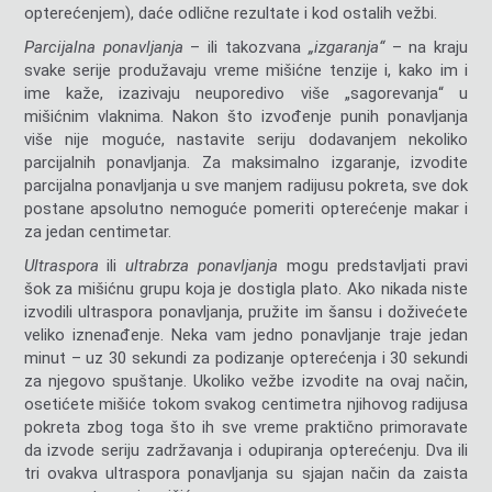
opterećenjem), daće odlične rezultate i kod ostalih vežbi.
Parcijalna ponavljanja
– ili takozvana
„izgaranja“
– na kraju
svake serije produžavaju vreme mišićne tenzije i, kako im i
ime kaže, izazivaju neuporedivo više „sagorevanja“ u
mišićnim vlaknima. Nakon što izvođenje punih ponavljanja
više nije moguće, nastavite seriju dodavanjem nekoliko
parcijalnih ponavljanja. Za maksimalno izgaranje, izvodite
parcijalna ponavljanja u sve manjem radijusu pokreta, sve dok
postane apsolutno nemoguće pomeriti opterećenje makar i
za jedan centimetar.
Ultraspora
ili
ultrabrza ponavljanja
mogu predstavljati pravi
šok za mišićnu grupu koja je dostigla plato. Ako nikada niste
izvodili ultraspora ponavljanja, pružite im šansu i doživećete
veliko iznenađenje. Neka vam jedno ponavljanje traje jedan
minut – uz 30 sekundi za podizanje opterećenja i 30 sekundi
za njegovo spuštanje. Ukoliko vežbe izvodite na ovaj način,
osetićete mišiće tokom svakog centimetra njihovog radijusa
pokreta zbog toga što ih sve vreme praktično primoravate
da izvode seriju zadržavanja i odupiranja opterećenju. Dva ili
tri ovakva ultraspora ponavljanja su sjajan način da zaista