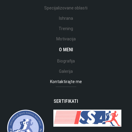
Specijalizovane oblasti
Ishrana
Trening
Motivacija
O MENI
Biografija
Galerija
Kontaktirajte me
SERTIFIKATI