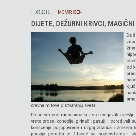
11.05.2016.
MOMIR ISENI
DIJETE, DEŽURNI KRIVCI, MAGIČNI
Da l
žita
žita
nipo
obeć
od k
preo
napo
klju
nauk
arhe
drevne mitove o stvaranju sveta.
Da se vratimo monasima koji su izbegavali zrnevlje. 
vrste prosa, konoplja, pirinač i pasulj – određivali su 
korišćenje poljoprivrede i uzgoj žitarica i zrnevlja 
poezija poredila je žitarice sa božanstvima i sl