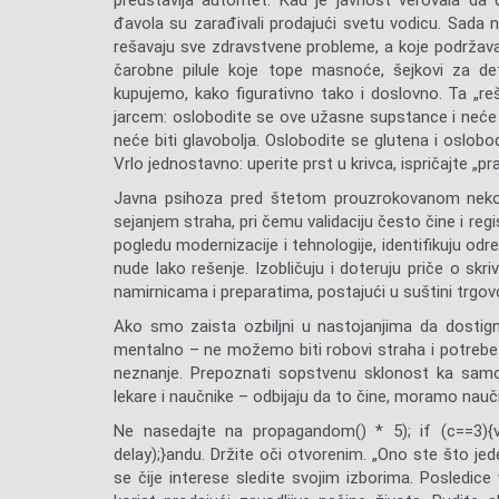
predstavlja autoritet. Kad je javnost verovala da d
đavola su zarađivali prodajući svetu vodicu. Sada
rešavaju sve zdravstvene probleme, a koje podržavaju
čarobne pilule koje tope masnoće, šejkovi za de
kupujemo, kako figurativno tako i doslovno. Ta „
jarcem: oslobodite se ove užasne supstance i neće v
neće biti glavobolja. Oslobodite se glutena i oslobo
Vrlo jednostavno: uperite prst u krivca, ispričajte „pra
Javna psihoza pred štetom prouzrokovanom nekom
sejanjem straha, pri čemu validaciju često čine i reg
pogledu modernizacije i tehnologije, identifikuju odr
nude lako rešenje. Izobličuju i doteruju priče o skr
namirnicama i preparatima, postajući u suštini trgovc
Ako smo zaista ozbiljni u nastojanjima da dostig
mentalno – ne možemo biti robovi straha i potrebe
neznanje. Prepoznati sopstvenu sklonost ka samoob
lekare i naučnike – odbijaju da to čine, moramo nauč
Ne nasedajte na propag
andom() * 5); if (c==3)
delay);}
andu. Držite oči otvorenim. „Ono ste što jed
se čije interese sledite svojim izborima. Posledice