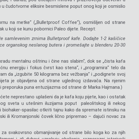
u u čudotvorne eliksire besmislene poput onog koji je osmislio
rnu na metke“ („Bulletproof Coffee“), osmišljen od strane
 u koji se kunu pobornici Paleo dijete. Recept:
veže samlevenim zrnima Bulletproof kafe. Dodajte 1-2 kašičice
ice organskog neslanog butera i promešajte u blenderu 20-30
„kradu mentalnu oštrinu i čine nas slabim“, dok se „čista kafa
ćnu energiju i fokus čvrst kao stena“, i „programira“ telo da
m da „izgubite 50 kilograma bez vežbanja“ i „podignete svoj
ijeta je objavljena od strane uglednog izdavača. Na njenim
i i preporuka puna entuzijazma od strane dr Marka Hajmana.)
ete neprestano uplašeni da je kafa koju pijete, kao i ostatak
og sveta u utešnim iluzijama poput paleolitskog ili nekog
i biohaker-spasilac otkriti tajnu kako da spremate istinsku na
ski ili Kromanjonski čovek lično pripremao – dajući novac za
i za svakovrsno obmanjivanje od strane bilo koga ko za njih