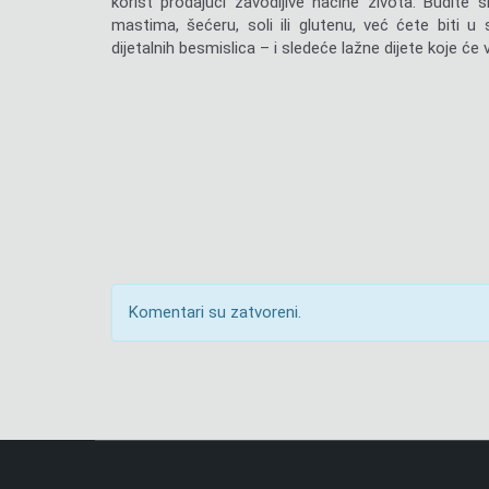
korist prodajući zavodljive načine života. Budit
mastima, šećeru, soli ili glutenu, već ćete biti u 
dijetalnih besmislica – i sledeće lažne dijete koje će
Komentari su zatvoreni.