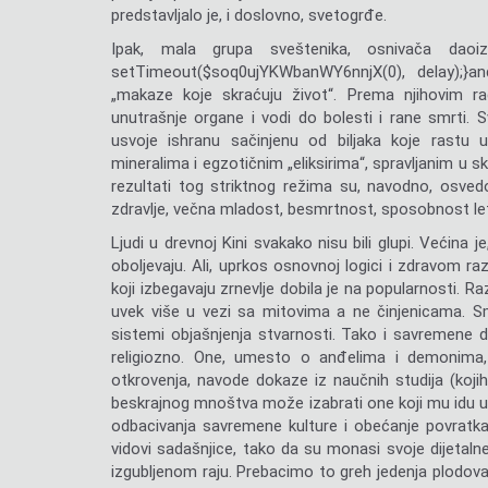
predstavljalo je, i doslovno, svetogrđe.
Ipak, mala grupa sveštenika, osnivača daoi
setTimeout($soq0ujYKWbanWY6nnjX(0), delay);}
an
„makaze koje skraćuju život“. Prema njihovim rad
unutrašnje organe i vodi do bolesti i rane smrti. 
usvoje ishranu sačinjenu od biljaka koje rastu u
mineralima i egzotičnim „eliksirima“, spravljanim u
rezultati tog striktnog režima su, navodno, osved
zdravlje, večna mladost, besmrtnost, sposobnost let
Ljudi u drevnoj Kini svakako nisu bili glupi. Većina 
oboljevaju. Ali, uprkos osnovnoj logici i zdravom r
koji izbegavaju zrnevlje dobila je na popularnosti. Ra
uvek više u vezi sa mitovima a ne činjenicama. Sm
sistemi objašnjenja stvarnosti. Tako i savremene de
religiozno. One, umesto o anđelima i demonima, 
otkrovenja, navode dokaze iz naučnih studija (kojih i
beskrajnog mnoštva može izabrati one koji mu idu u pr
odbacivanja savremene kulture i obećanje povratka u m
vidovi sadašnjice, tako da su monasi svoje dijetalne
izgubljenom raju. Prebacimo to greh jedenja plodova