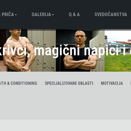
 PRIČА
GALERIJA
Q & A
SVEDOČANSTVA
afija
Foto Galerija
krivci, magični napici i 
Video Galerija
TH & CONDITIONING
SPECIJALIZOVANE OBLASTI
MOTIVACIJA