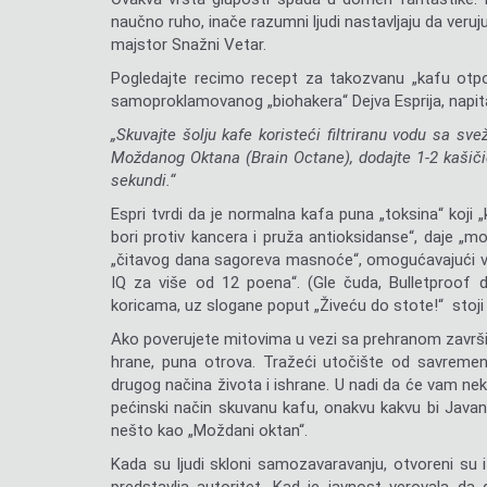
naučno ruho, inače razumni ljudi nastavljaju da veruj
majstor Snažni Vetar.
Pogledajte recimo recept za takozvanu „kafu otpo
samoproklamovanog „biohakera“ Dejva Esprija, napitak
„Skuvajte šolju kafe koristeći filtriranu vodu sa s
Moždanog Oktana (Brain Octane), dodajte 1-2 kašič
sekundi.“
Espri tvrdi da je normalna kafa puna „toksina“ koji 
bori protiv kancera i pruža antioksidanse“, daje „mo
„čitavog dana sagoreva masnoće“, omogućavajući va
IQ za više od 12 poena“. (Gle čuda, Bulletproof d
koricama, uz slogane poput „Živeću do stote!“ stoj
Ako poverujete mitovima u vezi sa prehranom završić
hrane, puna otrova. Tražeći utočište od savremen
drugog načina života i ishrane. U nadi da će vam nek
pećinski način skuvanu kafu, onakvu kakvu bi Javan
nešto kao „Moždani oktan“.
Kada su ljudi skloni samozavaravanju, otvoreni su 