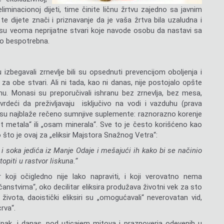
iminacionoj dijeti, time činite ličnu žrtvu zajedno sa javnim
e dijete znači i priznavanje da je vaša žrtva bila uzaludna i
o su veoma neprijatne stvari koje navode osobu da nastavi sa
no bespotrebna.
izbegavali zrnevlje bili su opsednuti prevencijom oboljenja i
 za obe stvari. Ali ni tada, kao ni danas, nije postojalo opšte
u. Monasi su preporučivali ishranu bez zrnevlja, bez mesa,
rdeći da preživljavaju isključivo na vodi i vazduhu (prava
li su najblaže rečeno sumnjive suplemente: raznorazno korenje
et metala“ ili „osam minerala“. Sve to je često korišćeno kao
 što je ovaj za „eliksir Majstora Snažnog Vetra“:
 i soka jedića iz Manje Odaje i mešajući ih kako bi se načinio
topiti u rastvor liskuna.“
 koji očigledno nije lako napraviti, i koji verovatno nema
čanstvima“, oko decilitar eliksira produžava životni vek za sto
 života, daoistički eliksiri su „omogućavali“ neverovatan vid,
rva“.
pak, i danas, pod uticajem mitova i praznoverja odevenih u