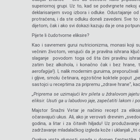
superiornoj grupi. Uz to, kad se podvrgnete nekoj el
deklarisanjem svog izbora i odluke. Odustajanje od t
protraćena, i da ste odluku doneli zavedeni. Sve t
dijetom, čak i ako svi dokazi kazuju da je ona potpu
Pijete li čudotvorne eliksire?
Kao i savremeni gurui nutricionizma, monasi koji su 
večnim životom, verujući da je pravilna ishrana ključ
slaganje povodom toga od šta čini pravilnu ishran
zatim bez alkohola, i konačno čak i bez hrane, tv
aerofagija
!). I, nalik modernim guruima, preporučiva
i gljive, smolu četinara, egzotične koktele poput „p
sastojci u receptima za pripremu „zdrave hrane“, kao
„Priprema se uzimajući krv pileta u ždralovom jajetu
eliksir. Usuti ga u labudovo jaje, zapečatiti lakom i po
Majstor Snažni Vetar je načinio recept za eliksir
očaravajući ukus. Ali, ako je verovati drevnim „svedo
godina, a litar i za čitavih hiljadu! Uz produžavanje
zadržavanje mladalačkog izgleda kože i uklanjali „tri c
Ovakva vrsta gluposti spada u domen fantastike. I