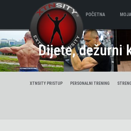
POČETNA
MOJA
Biogr
Dijete, dežurni 
XTNSITY PRISTUP
PERSONALNI TRENING
STRENG