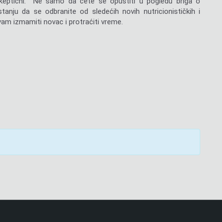
e skeptični. Ne samo da ćete se opustiti u pogledu briga o
stanju da se odbranite od sledećih novih nutricionističkih i
 vam izmamiti novac i protraćiti vreme.