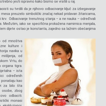
trebno jesti ispravno kako bismo se vratili u raj.
oisti su tvrdili da je njihovo odbacivanje ključ za izbegavanje
je mesa preuzelo simbolički značaj nekad pridavan žitaricama,
 i krv. Odbacivanje trenutnog stanja – a ne nauka – određivali
a. Međutim, iako se specifična prokažena namirnica menjala,
putem dijete ostao je konstanta, zajedno sa lažnim obećanjima
no od mnoštva
azne kulture i
torija navika u
 mišljenja, od
jskom Vrtu, do
h organa tigra.
jetalna – ista
ici određenih
e ponašaju kao
vi za bilo šta
ta osobe, zbog
ovo odbaciti.
stički monasi
 ekskluzivnoj,