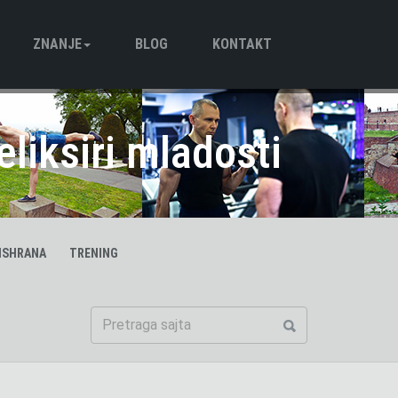
ZNANJE
BLOG
KONTAKT
Trening
Ishrana
Motivacija
eliksiri mladosti
ISHRANA
TRENING