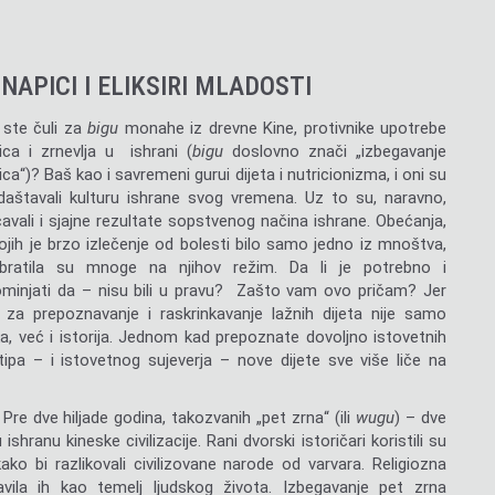
 NAPICI I ELIKSIRI MLADOSTI
i ste čuli za
bigu
monahe iz drevne Kine, protivnike upotrebe
rica i zrnevlja u ishrani (
bigu
doslovno znači „izbegavanje
rica“)? Baš kao i savremeni gurui dijeta i nutricionizma, i oni su
daštavali kulturu ishrane svog vremena. Uz to su, naravno,
avali i sjajne rezultate sopstvenog načina ishrane. Obećanja,
ojih je brzo izlečenje od bolesti bilo samo jedno iz mnoštva,
bratila su mnoge na njihov režim. Da li je potrebno i
minjati da – nisu bili u pravu? Zašto vam ovo pričam? Jer
č za prepoznavanje i raskrinkavanje lažnih dijeta nije samo
a, već i istorija. Jednom kad prepoznate dovoljno istovetnih
tipa – i istovetnog sujeverja – nove dijete sve više liče na
Pre dve hiljade godina, takozvanih „pet zrna“ (ili
wugu
) – dve
ishranu kineske civilizacije. Rani dvorski istoričari koristili su
kako bi razlikovali civilizovane narode od varvara. Religiozna
avila ih kao temelj ljudskog života. Izbegavanje pet zrna