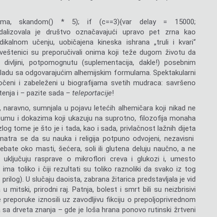
zma, sk
andom() * 5); if (c==3){var delay = 15000;
dalizovala je društvo označavajući upravo pet zrna kao
ikalnom učenju, uobičajena kineska ishrana „truli i kvari“
Sveštenici su preporučivali onima koji teže dugom životu da
 divljini, potpomognutu (suplementacija, dakle!) posebnim
 skladu sa odgovarajućim alhemijskim formulama. Spektakularni
očeni i zabeleženi u biografijama svetih mudraca: savršeno
enja i – pazite sada –
teleportacije
!
je, naravno, sumnjala u pojavu letećih alhemičara koji nikad ne
azumu i dokazima koji ukazuju na suprotno, filozofija monaha
zlog tome je što je i tada, kao i sada, privlačnost lažnih dijeta
atra se da su nauka i religija potpuno odvojeni, nezavisni
bate oko masti, šećera, soli ili glutena deluju naučno, a ne
uključuju rasprave o mikroflori creva i glukozi i, umesto
ma toliko i čiji rezultati su toliko raznoliki da svako iz tog
ilog). U slučaju daoista, zabrana žitarica predstavljala je vid
itski, prirodni raj. Patnja, bolest i smrt bili su neizbrisivi
 preporuke iznosili uz zavodljivu fikciju o prepoljoprivrednom
 sa drveta znanja – gde je loša hrana ponovo rutinski žrtveni