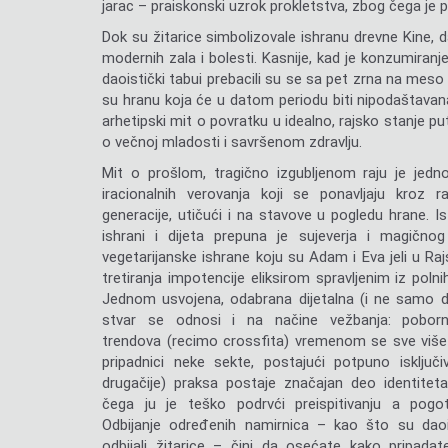
jarac – praiskonski uzrok prokletstva, zbog čega je po
Dok su žitarice simbolizovale ishranu drevne Kine, da
modernih zala i bolesti. Kasnije, kad je konzumiran
daoistički tabui prebacili su se sa pet zrna na meso
su hranu koja će u datom periodu biti nipodaštavan
arhetipski mit o povratku u idealno, rajsko stanje 
o večnoj mladosti i savršenom zdravlju.
Mit o prošlom, tragično izgubljenom raju je jed
iracionalnih verovanja koji se ponavljaju kroz r
generacije, utičući i na stavove u pogledu hrane. Is
ishrani i dijeta prepuna je sujeverja i magičnog
vegetarijanske ishrane koju su Adam i Eva jeli u Ra
tretiranja impotencije eliksirom spravljenim iz polni
Jednom usvojena, odabrana dijetalna (i ne samo di
stvar se odnosi i na načine vežbanja: poborn
trendova (recimo crossfita) vremenom se sve viš
pripadnici neke sekte, postajući potpuno isključi
drugačije) praksa postaje značajan deo identite
čega ju je teško podrvći preispitivanju a pogot
Odbijanje određenih namirnica – kao što su daoi
odbijali žitarice – čini da osećate kako pripadate