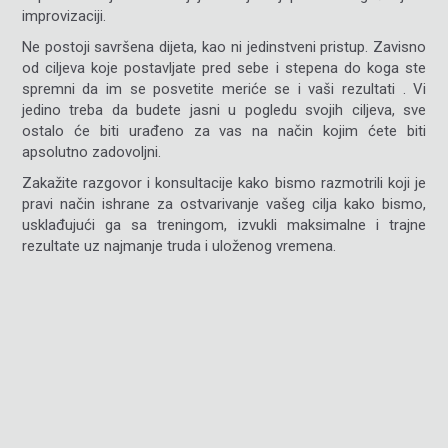
improvizaciji.
Ne postoji savršena dijeta, kao ni jedinstveni pristup. Zavisno
od ciljeva koje postavljate pred sebe i stepena do koga ste
spremni da im se posvetite meriće se i vaši rezultati . Vi
jedino treba da budete jasni u pogledu svojih ciljeva, sve
ostalo će biti urađeno za vas na način kojim ćete biti
apsolutno zadovoljni.
Zakažite razgovor i konsultacije kako bismo razmotrili koji je
pravi način ishrane za ostvarivanje vašeg cilja kako bismo,
usklađujući ga sa treningom, izvukli maksimalne i trajne
rezultate uz najmanje truda i uloženog vremena.