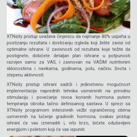
XTNsity pristup uvažava činjenicu da najmanje 80% uspeha u
postizanju rezultata i dostizanju izgleda koji želite zavisi od
optimalne ishrane. U zavisnosti od rezultata koje težite da
postignete, dobićete detaljan plan ishrane u potpunosti
razvijen samo za VAS, i zasnovan na VAŠIM nutritivnim
sklonostima i navikama, godinama, polu, načinu života i
stepenu aktivnosti.
XTNsity pristup ishrani sadrži i jedinstvenu mogućnost
implementacije naprednih tehnika usmerenih na prirodnu
stimulaciju i povećanje nivoa korisnih hormona putem
tempiranja obroka tačno definisanog sastava. U sprezi sa
XTNsity programom intenzivnih vežbi ograničenog obima
usmerenih na lučenje gradivnih hormona, ovakav pristup
ishrani će vas iznenaditi i, vrlo brzo, bićete oduševljeni
energijom i poletom koji će vas ispuniti.