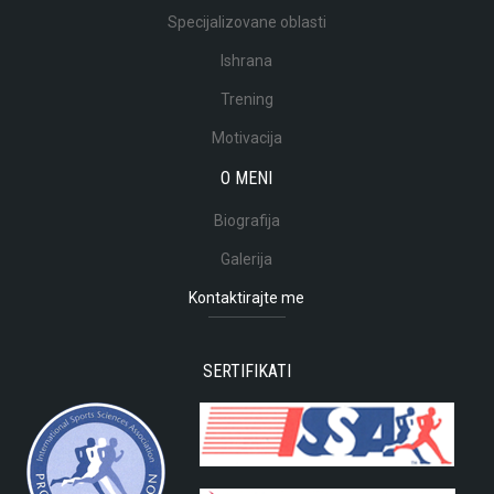
Specijalizovane oblasti
Ishrana
Trening
Motivacija
O MENI
Biografija
Galerija
Kontaktirajte me
SERTIFIKATI