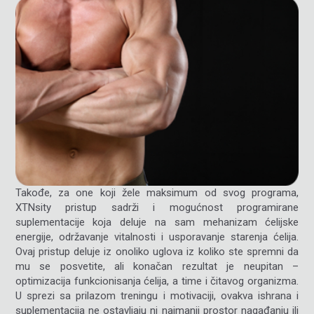
Takođe, za one koji žele maksimum od svog programa,
XTNsity pristup sadrži i mogućnost programirane
suplementacije koja deluje na sam mehanizam ćelijske
energije, održavanje vitalnosti i usporavanje starenja ćelija.
Ovaj pristup deluje iz onoliko uglova iz koliko ste spremni da
mu se posvetite, ali konačan rezultat je neupitan –
optimizacija funkcionisanja ćelija, a time i čitavog organizma.
U sprezi sa prilazom treningu i motivaciji, ovakva ishrana i
suplementacija ne ostavljaju ni najmanji prostor nagađanju ili