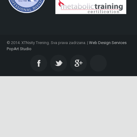
© 2014. XTNsity Trening. Sva prava zadrzana. |
Web Design Services
PopArt Studio