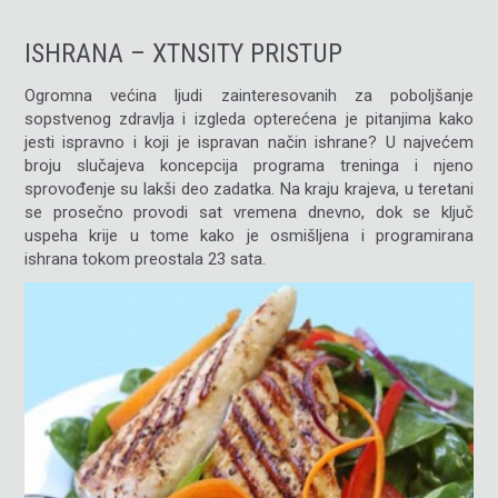
ISHRANA – XTNSITY PRISTUP
Ogromna većina ljudi zainteresovanih za poboljšanje
sopstvenog zdravlja i izgleda opterećena je pitanjima kako
jesti ispravno i koji je ispravan način ishrane? U najvećem
broju slučajeva koncepcija programa treninga i njeno
sprovođenje su lakši deo zadatka. Na kraju krajeva, u teretani
se prosečno provodi sat vremena dnevno, dok se ključ
uspeha krije u tome kako je osmišljena i programirana
ishrana tokom preostala 23 sata.