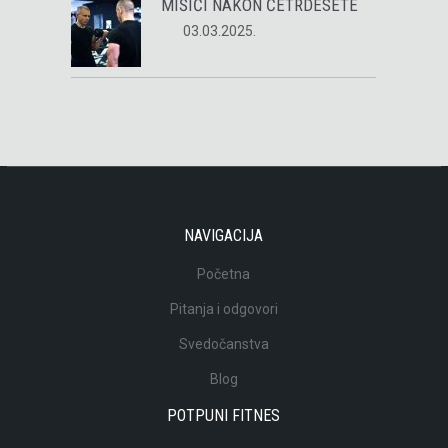
MIŠIĆI NAKON ČETRDESETE
03.03.2025.
NAVIGACIJA
Početna
Pitanja i odgovori
Svedočanstva
Blog
POTPUNI FITNES