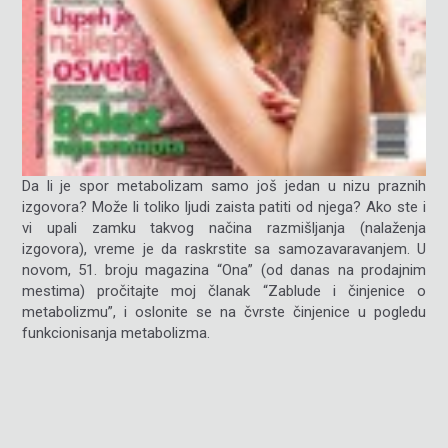
Da li je spor metabolizam samo još jedan u nizu praznih
izgovora? Može li toliko ljudi zaista patiti od njega? Ako ste i
vi upali zamku takvog načina razmišljanja (nalaženja
izgovora), vreme je da raskrstite sa samozavaravanjem.
U
novom, 51. broju magazina “Ona” (od danas na prodajnim
mestima) pročitajte moj članak “Zablude i činjenice o
metabolizmu”, i oslonite se na čvrste činjenice u pogledu
funkcionisanja metabolizma.