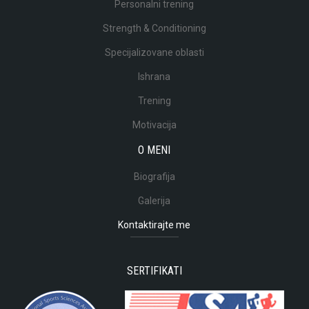
Personalni trening
Strength & Conditioning
Specijalizovane oblasti
Ishrana
Trening
Motivacija
O MENI
Biografija
Galerija
Kontaktirajte me
SERTIFIKATI