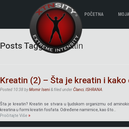
POČETNA
MOJA
Biogr
kreatin
Posts Tagged:
Kreatin (2) – Šta je kreatin i kako
Posted
10:38
by
Momir Iseni
&
filed under
Članci
,
ISHRANA
.
Šta je kreatin? Kreatin se stvara u ljudskom organizmu od aminokise
kreatina u formi kreatin fosfata. Određene namirnice, kao što…
»
Pročitajte Više