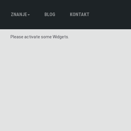
ZNANJE
BLOG
KONTAKT
Trening
Ishrana
Motivacija
Please activate some Widgets.