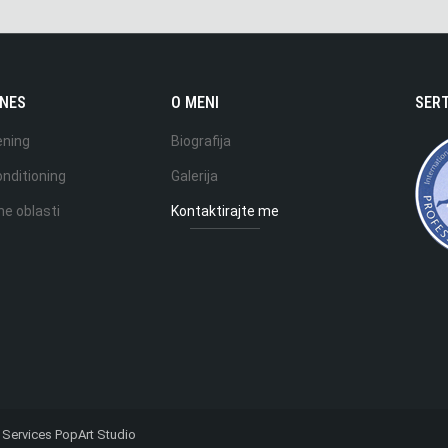
TNES
O MENI
SERT
ening
Biografija
nditioning
Galerija
ne oblasti
Kontaktirajte me
Services
PopArt Studio