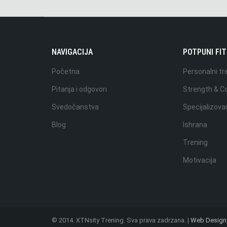
NAVIGACIJA
POTPUNI FI
Početna
Personalni tr
Pitanja i odgovori
Strength & Co
Svedočanstva
Specijalizova
Blog
Ishrana
Trening
Motivacija
© 2014. XTNsity Trening. Sva prava zadrzana. |
Web Design 