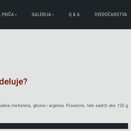
 PRIČА
GALERIJA
Q & A
SVEDOČANSTVA
afija
Foto Galerija
Video Galerija
 deluje?
lina metionina, glicina i arginina. Prosečno, telo sadrži oko 120 g