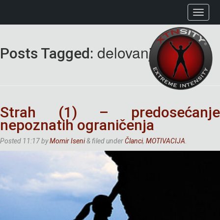
delovanje
Posts Tagged:
Strah (1) – predosećanje
nepoznatih ograničenja
Posted
11:17
by
Momir Iseni
&
filed under
Članci
,
MOTIVACIJA
.