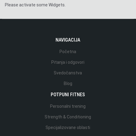
Please activate some Widgets.
NAVIGACIJA
Početna
Pitanja i odgovori
Svedočanstva
Blog
POTPUNI FITNES
Personalni trening
Strength & Conditioning
Specijalizovane oblasti