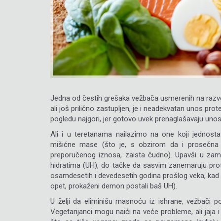
Jedna od čestih grešaka vežbača usmerenih na razvo
ali još prilično zastupljen, je i neadekvatan unos pro
pogledu najgori, jer gotovo uvek prenaglašavaju unos
Ali i u teretanama nailazimo na one koji jednos
mišićne mase (što je, s obzirom da i prosečna
preporučenog iznosa, zaista čudno). Upavši u zamk
hidratima (UH), do tačke da sasvim zanemaruju pro
osamdesetih i devedesetih godina prošlog veka, kad s
opet, prokaženi demon postali baš UH).
U želji da eliminišu masnoću iz ishrane, vežbači 
Vegetarijanci mogu naići na veće probleme, ali jaja 