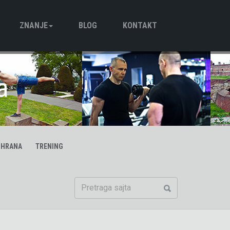
ZNANJE
BLOG
KONTAKT
Trening
Ishrana
Motivacija
a
SHRANA
TRENING