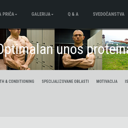
 PRIČА
GALERIJA
Q & A
SVEDOČANSTVA
afija
Foto Galerija
Optimalan unos protein
Video Galerija
TH & CONDITIONING
SPECIJALIZOVANE OBLASTI
MOTIVACIJA
I