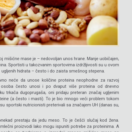
j mišićne mase je – nedovoljan unos hrane. Manje uobičajen,
teina. Sportisti u takozvanim sportovima izdržljivosti su u ovom
 ugljenih hidrata – često i do zaista smešnog stepena.
tavno neće da unose količine proteina neophodne za razvoj
 osoba često unosi i po dvaput više proteina od dnevno
u trkača dugoprugaša, oni pridaju preteran značaj ugljenim
teine (a često i masti). To je bio mnogo veći problem tokom
u sportski nutricionisti preterivali sa značajem UH (danas su,
ponekad prestaju da jedu meso. To je češći slučaj kod žena.
i mlečni proizvodi lako mogu ispuniti potrebe za proteinima. A