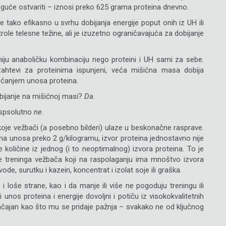
moguće ostvariti – iznosi preko 625 grama proteina dnevno.
e tako efikasno u svrhu dobijanja energije poput onih iz UH ili
role telesne težine, ali je izuzetno ograničavajuća za dobijanje
iju anaboličku kombinaciju nego proteini i UH sami za sebe.
ahtevi za proteinima ispunjeni, veća mišićna masa dobija
većanjem unosa proteina.
dobijanje na mišićnoj masi?
Da.
 Aspsolutno
ne
.
 koje vežbači (a posebno bilderi) ulaze u beskonačne rasprave.
oima unosa preko 2 g/kilogramu, izvor proteina jednostavno nije
e količine iz jednog (i to neoptimalnog) izvora proteina. To je
ve treninga vežbača koji na raspolaganju ima mnoštvo izvora
vode, surutku i kazein, koncentrat i izolat soje ili graška.
 i loše strane, kao i da manje ili više ne pogoduju treningu ili
os proteina i energije dovoljni i potiču iz visokokvalitetnih
značajan kao što mu se pridaje pažnja – svakako ne od ključnog