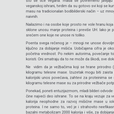
što se tiče vegana: mada se povremeno javljaj
veganskoj ishrani, tvrdim da su gotovo svi koji se k
masu na tradicionalan bodibilderski način – uz mnog
naivnih.
Nailazimo i na osobe koje prosto ne vole hranu koja
sklone unosu manje proteina i previše UH. Iako je 
srećem one koje ne unose ni toliko.
Poenta svega rečenog je – mnogi ne unose dovoljno p
ključno za dobijanje mišića. Uobičajena cifra je o
početna vrednost. Po nekim autorima, povećanje t
koristi. Oni smatraju da to ne može da škodi, sve dok
Ne vidim da je vežbačima koji se hrane prirodno 
kilogramu telesne mase. Izuzetak mogu biti zaista
kalorijski unos povećava, zahtevi za proteinima s
kilogramu telesne mase su za prirodne vežbače potp
Ponekad, poneti entuzijazmom, mladi bilderi odvode 
čine najveći deo ishrane. To se na kraju vezuje za
kalorija neophodne za razvoj mišićne mase u iol
proteina. I ne samo to, već je i strahovito neefikasn
bazalni metabolizam 2000 kalorija i više, za dobijan