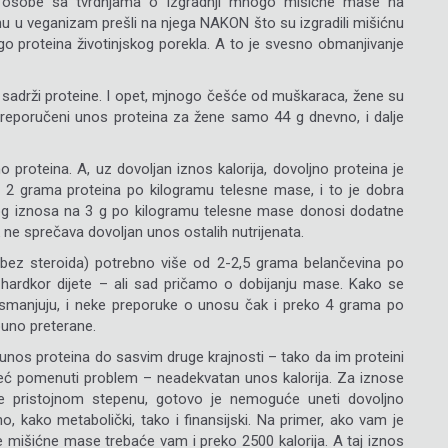
u osobe sa tvrdnjama o izgradnji mnogo mišićne mase na
unu u veganizam prešli na njega NAKON što su izgradili mišićnu
o proteina životinjskog porekla. A to je svesno obmanjivanje
 sadrži proteine. I opet, mjnogo češće od muškaraca, žene su
preporučeni unos proteina za žene samo 44 g dnevno, i dalje
roteina. A, uz dovoljan iznos kalorija, dovoljno proteina je
ko 2 grama proteina po kilogramu telesne mase, i to je dobra
og iznosa na 3 g po kilogramu telesne mase donosi dodatne
 ne sprečava dovoljan unos ostalih nutrijenata.
(bez steroida) potrebno više od 2-2,5 grama belančevina po
 hardkor dijete – ali sad pričamo o dobijanju mase. Kako se
e smanjuju, i neke preporuke o unosu čak i preko 4 grama po
uno preterane.
unos proteina do sasvim druge krajnosti – tako da im proteini
 već pomenuti problem – neadekvatan unos kalorija. Za iznose
e pristojnom stepenu, gotovo je nemoguće uneti dovoljno
o, kako metabolički, tako i finansijski. Na primer, ako vam je
je mišićne mase trebaće vam i preko 2500 kalorija. A taj iznos