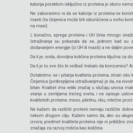
kalorija poreklom isključivo iz proteina je skoro ne
Ne zaboravimo ni da se kalorije iz proteina ne korist
masti (ta činjenica može biti iskorišćena u svrhu kont
na masi).
I, konačno, sprega proteina i UH činia mnogo snažn
Istraživanja su pokazala da se, jednom kad su z
dodavanjem energije (iz UH ili masti) a ne daljim po
Da li je, onda, dovoljna količina proteina ključna za 
Da li je to sve što bi vežbač trebalo da konzumira?
Dotaknimo se i pitanja kvaliteta proteina, stvari oko
Činjenica (potkrepljena istraživanjima) je da, na niv
bitan. Kvalitet ima veliki značaj u slučaju unosa mal
stanje u zemljama trećeg sveta, i ne opisuje uslo
kvalitetnih proteina: meso, piletinu, ribu, mlečne proiz
Ne kažem da različiti proteini nemaju različite dobre
nekom drugom cilju. Kažem samo da, ako su ukupni un
izvora, predmet kvaliteta proteina nije ni približno 
značaja za razvoj mišića kao količina.