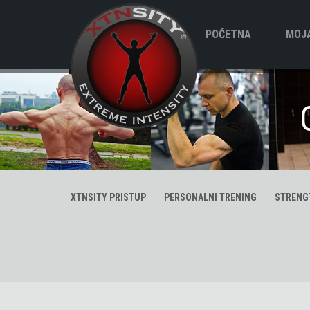
POČETNA
MOJA
Biogr
XTNSITY PRISTUP
PERSONALNI TRENING
STRENG